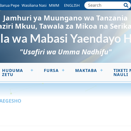
Barua Pepe
Wasiliana Nasi
MMM
ENGLISH
Jamhuri ya Muungano wa Tanzania
aziri Mkuu, Tawala za Mikoa na Serika
a wa Mabasi Yaendayo 
"Usafiri wa Umma Nadhifu"
HUDUMA
FURSA
MAKTABA
TIKETI 
ZETU
NAULI
AEGESHO