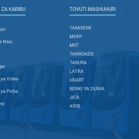
 ZA KARIBU
TOVUTI MASHUHURI
TAMISEMI
ayo
MOFP
a Nasi
MIIT
TANROADS
TARURA
pe
LATRA
ya Video
UDART
BENKI YA DUNIA
ya Picha
JICA
ho
AfDB