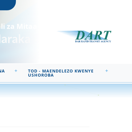
li za Mitaa
Haraka
NA
TOD - MAENDELEZO KWENYE
USHOROBA