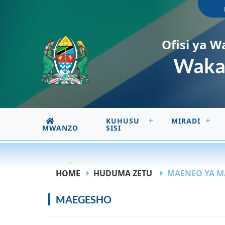
Ofisi ya W
Wakal
KUHUSU
MIRADI
MWANZO
SISI
HOME
HUDUMA ZETU
MAENEO YA M
MAEGESHO