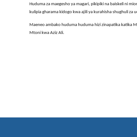
Huduma za maegesho ya magari, pikipiki na baiskeli ni
kulipia gharama kidogo kwa ajili ya kurahisha shughuli za 
Maeneo ambako huduma huduma hizi zinapatika katika Mfum
Mtoni kwa Aziz Ali.