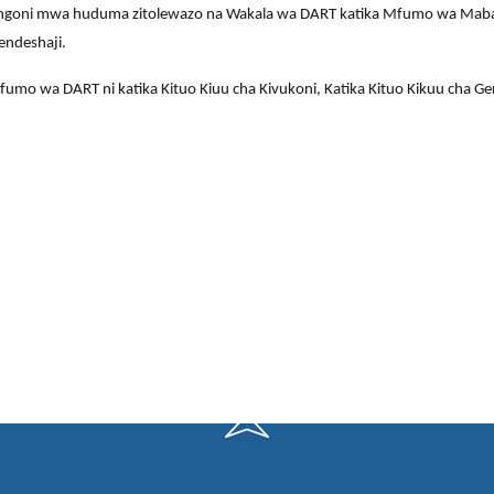
 miongoni mwa huduma zitolewazo na Wakala wa DART katika Mfumo wa Mab
uendeshaji.
o wa DART ni katika Kituo Kiuu cha Kivukoni, Katika Kituo Kikuu cha Ger