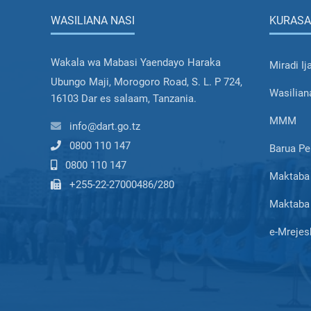
WASILIANA NASI
KURASA
Wakala wa Mabasi Yaendayo Haraka
Miradi Ij
Ubungo Maji, Morogoro Road, S. L. P 724,
Wasilian
16103 Dar es salaam, Tanzania.
MMM
info@dart.go.tz
0800 110 147
Barua Pe
0800 110 147
Maktaba 
+255-22-27000486/280
Maktaba 
e-Mrejes