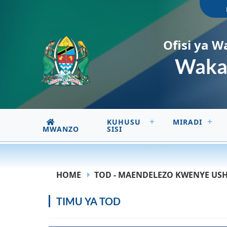
Ofisi ya W
Wakal
KUHUSU
MIRADI
MWANZO
SISI
HOME
TOD - MAENDELEZO KWENYE U
TIMU YA TOD