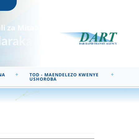
li za Mitaa
Haraka
NA
TOD - MAENDELEZO KWENYE
USHOROBA