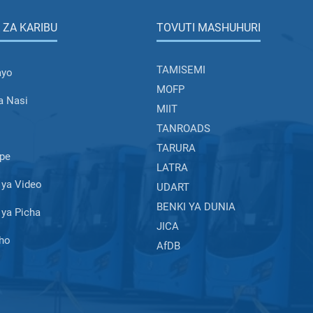
 ZA KARIBU
TOVUTI MASHUHURI
TAMISEMI
ayo
MOFP
a Nasi
MIIT
TANROADS
TARURA
pe
LATRA
ya Video
UDART
BENKI YA DUNIA
ya Picha
JICA
ho
AfDB