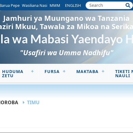
Barua Pepe
Wasiliana Nasi
MMM
ENGLISH
Jamhuri ya Muungano wa Tanzania
aziri Mkuu, Tawala za Mikoa na Serika
a wa Mabasi Yaendayo 
"Usafiri wa Umma Nadhifu"
HUDUMA
FURSA
MAKTABA
TIKETI 
ZETU
NAULI
SHOROBA
TIMU