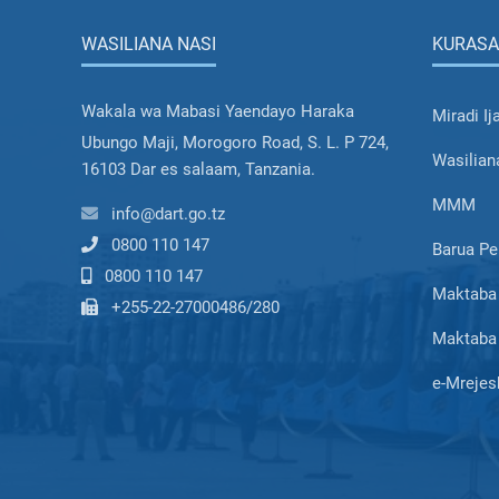
WASILIANA NASI
KURASA
Wakala wa Mabasi Yaendayo Haraka
Miradi Ij
Ubungo Maji, Morogoro Road, S. L. P 724,
Wasilian
16103 Dar es salaam, Tanzania.
MMM
info@dart.go.tz
0800 110 147
Barua Pe
0800 110 147
Maktaba 
+255-22-27000486/280
Maktaba 
e-Mrejes