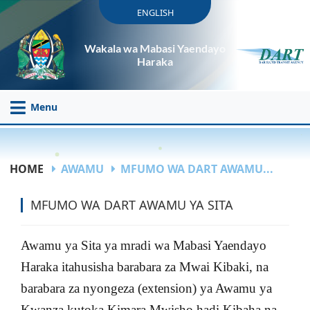
ENGLISH
Wakala wa Mabasi Yaendayo
Haraka
Menu
HOME
AWAMU
MFUMO WA DART AWAMU...
MFUMO WA DART AWAMU YA SITA
Awamu ya Sita ya mradi wa Mabasi Yaendayo
Haraka itahusisha barabara za Mwai Kibaki, na
barabara za nyongeza (extension) ya Awamu ya
Kwanza kutoka Kimara Mwisho hadi Kibaha na