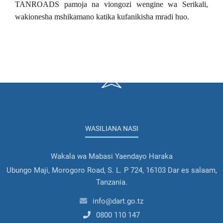
TANROADS pamoja na viongozi wengine wa Serikali,
wakionesha mshikamano katika kufanikisha mradi huo.
WASILIANA NASI
Wakala wa Mabasi Yaendayo Haraka
Ubungo Maji, Morogoro Road, S. L. P 724, 16103 Dar es salaam,
Tanzania.
info@dart.go.tz
0800 110 147