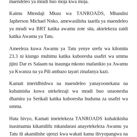
maendeleo ya mradi huo moja kwa moja.
Kaimu Mtendaji Mkuu wa TANROADS, Mhandisi
Japherson Michael Nnko, amewasilisha taarifa ya maendeleo
ya mradi wa BRT katika awamu zote sita, akielekeza zaidi
katika Awamu ya Tatu.
Ameeleza kuwa Awamu ya Tatu yenye urefu wa kilomita
23.3 ni kiungo muhimu katika kuboresha usafiri wa umma
jijini Dar es Salaam na inaunga mkono mafanikio ya Awamu
ya Kwanza na ya Pili ambazo tayari zinafanya kazi.
Kamati imeridhishwa na maendeleo yanayoonekana na
kubainisha kuwa utekelezaji wa mradi huo unaonesha
dhamira ya Serikali katika kuboresha huduma za usafiri wa
umma.
Hata hivyo, Kamati imeielekeza TANROADS kuhakikisha
inasimamia kikamilifu mkandarasi anayetekeleza Awamu ya
Tatu ili akamilishe ujenzi kwa wakati kama ilivyopangwa na