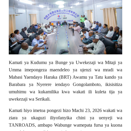
Kamati ya Kudumu ya Bunge ya Uwekezaji wa Mitaji ya
Umma imepongeza maendeleo ya ujenzi wa mradi wa
Mabasi Yaendayo Haraka (BRT) Awamu ya Tatu kando ya
Barabara ya Nyerere iendayo Gongolamboto, ikisisitiza
umuhimu wa kukamilika kwa wakati ili kuleta tija ya
uwekezaji wa Serikali.
Kamati hiyo imetoa pongezi hizo Machi 23, 2026 wakati wa
ziara ya ukaguzi iliyofanyika chini ya uenyeji wa
TANROADS, ambapo Wabunge wamepata fursa ya kuona