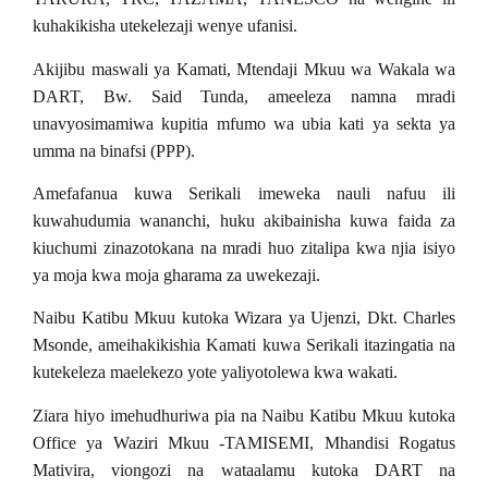
kuhakikisha utekelezaji wenye ufanisi.
Akijibu maswali ya Kamati, Mtendaji Mkuu wa Wakala wa
DART, Bw. Said Tunda, ameeleza namna mradi
unavyosimamiwa kupitia mfumo wa ubia kati ya sekta ya
umma na binafsi (PPP).
Amefafanua kuwa Serikali imeweka nauli nafuu ili
kuwahudumia wananchi, huku akibainisha kuwa faida za
kiuchumi zinazotokana na mradi huo zitalipa kwa njia isiyo
ya moja kwa moja gharama za uwekezaji.
Naibu Katibu Mkuu kutoka Wizara ya Ujenzi, Dkt. Charles
Msonde, ameihakikishia Kamati kuwa Serikali itazingatia na
kutekeleza maelekezo yote yaliyotolewa kwa wakati.
Ziara hiyo imehudhuriwa pia na Naibu Katibu Mkuu kutoka
Office ya Waziri Mkuu -TAMISEMI, Mhandisi Rogatus
Mativira, viongozi na wataalamu kutoka DART na