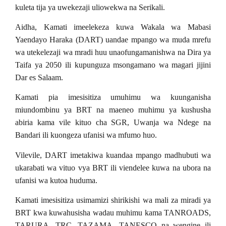
kuleta tija ya uwekezaji uliowekwa na Serikali.
Aidha, Kamati imeelekeza kuwa Wakala wa Mabasi
Yaendayo Haraka (DART) uandae mpango wa muda mrefu
wa utekelezaji wa mradi huu unaofungamanishwa na Dira ya
Taifa ya 2050 ili kupunguza msongamano wa magari jijini
Dar es Salaam.
Kamati pia imesisitiza umuhimu wa kuunganisha
miundombinu ya BRT na maeneo muhimu ya kushusha
abiria kama vile kituo cha SGR, Uwanja wa Ndege na
Bandari ili kuongeza ufanisi wa mfumo huo.
Vilevile, DART imetakiwa kuandaa mpango madhubuti wa
ukarabati wa vituo vya BRT ili viendelee kuwa na ubora na
ufanisi wa kutoa huduma.
Kamati imesisitiza usimamizi shirikishi wa mali za miradi ya
BRT kwa kuwahusisha wadau muhimu kama TANROADS,
TARURA, TRC, TAZAMA, TANESCO na wengine ili